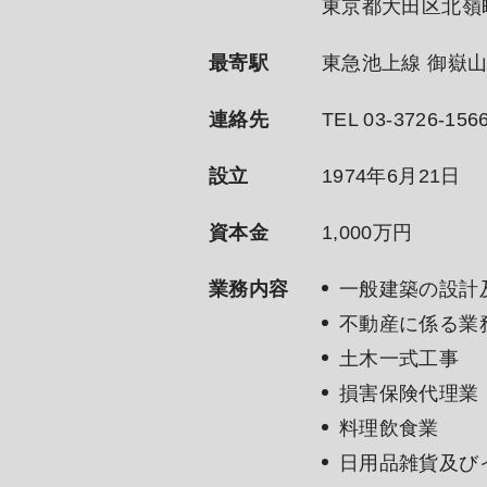
東京都大田区北嶺町
最寄駅
東急池上線 御嶽
連絡先
TEL
03-3726-156
設立
1974年6月21日
資本金
1,000万円
業務内容
一般建築の設計
不動産に係る業
土木一式工事
損害保険代理業
料理飲食業
日用品雑貨及び