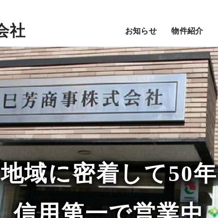
会社
お知らせ
物件紹介
地域に密着して
50年
信用第一で営業中